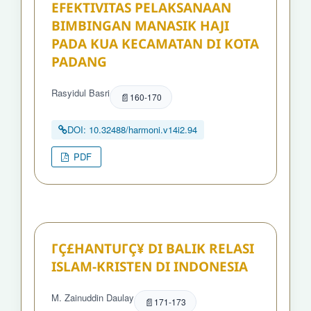
EFEKTIVITAS PELAKSANAAN
BIMBINGAN MANASIK HAJI
PADA KUA KECAMATAN DI KOTA
PADANG
Rasyidul Basri
160-170
DOI: 10.32488/harmoni.v14i2.94
PDF
ΓÇ£HANTUΓÇ¥ DI BALIK RELASI
ISLAM-KRISTEN DI INDONESIA
M. Zainuddin Daulay
171-173