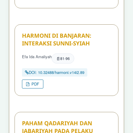
HARMONI DI BANJARAN:
INTERAKSI SUNNI-SYIAH
Efa Ida Amaliyah
81-96
DOI: 10.32488/harmoni.v14i2.89
PDF
PAHAM QADARIYAH DAN
JABARIYAH PADA PELAKU