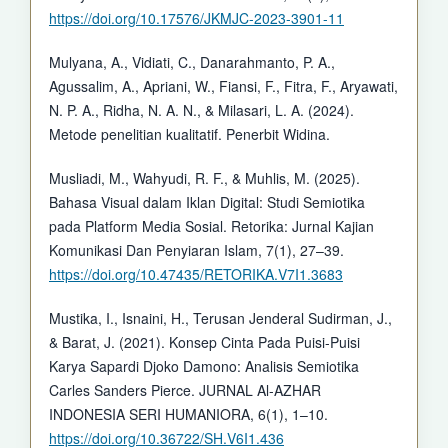
https://doi.org/10.17576/JKMJC-2023-3901-11
Mulyana, A., Vidiati, C., Danarahmanto, P. A.,
Agussalim, A., Apriani, W., Fiansi, F., Fitra, F., Aryawati,
N. P. A., Ridha, N. A. N., & Milasari, L. A. (2024).
Metode penelitian kualitatif. Penerbit Widina.
Musliadi, M., Wahyudi, R. F., & Muhlis, M. (2025).
Bahasa Visual dalam Iklan Digital: Studi Semiotika
pada Platform Media Sosial. Retorika: Jurnal Kajian
Komunikasi Dan Penyiaran Islam, 7(1), 27–39.
https://doi.org/10.47435/RETORIKA.V7I1.3683
Mustika, I., Isnaini, H., Terusan Jenderal Sudirman, J.,
& Barat, J. (2021). Konsep Cinta Pada Puisi-Puisi
Karya Sapardi Djoko Damono: Analisis Semiotika
Carles Sanders Pierce. JURNAL Al-AZHAR
INDONESIA SERI HUMANIORA, 6(1), 1–10.
https://doi.org/10.36722/SH.V6I1.436