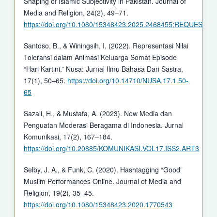
Shaping of Islamic Subjectivity in Pakistan. Journal of
Media and Religion, 24(2), 49–71.
https://doi.org/10.1080/15348423.2025.2468455;REQ
Santoso, B., & Winingsih, I. (2022). Representasi Nilai
Toleransi dalam Animasi Keluarga Somat Episode
“Hari Kartini.” Nusa: Jurnal Ilmu Bahasa Dan Sastra,
17(1), 50–65.
https://doi.org/10.14710/NUSA.17.1.50-
65
Sazali, H., & Mustafa, A. (2023). New Media dan
Penguatan Moderasi Beragama di Indonesia. Jurnal
Komunikasi, 17(2), 167–184.
https://doi.org/10.20885/KOMUNIKASI.VOL17.ISS2.ART3
Selby, J. A., & Funk, C. (2020). Hashtagging “Good”
Muslim Performances Online. Journal of Media and
Religion, 19(2), 35–45.
https://doi.org/10.1080/15348423.2020.1770543