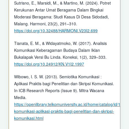
Sutrisno, E., Marsidi, M., & Martino, M. (2024). Potret
Kerukunan Antar Umat Beragama Dalam Bingkai
Moderasi Beragama: Studi Kasus Di Desa Sidodadi,
Malang. Harmoni, 23(2), 291–310.
https://doi.org/10.32488/HARMONI.V23I2.699
Tianata, E. M., & Widayatmoko, W. (2017). Analisis
Komunikasi Keberagaman Budaya Dalam Iklan
Bukalapak Versi Bu Linda. Koneksi, 1(2), 329–333.
https://doi.org/10.24912/KN.V1I2.1997
Wibowo, I. S. W. (2013). Semiotika Komunikasi :
Aplikasi Praktis bagi Penelitian dan Skripsi Komunikasi.
In ICB Research Reports (Issue 9). Mitra Wacana
Media.
https://openlibrary.telkomuniversity.ac.id/home/catalog/id/1797
komunikasi-aplikasi-praktis-bagi-penelitian-dan-skripsi-
komunikasi.html