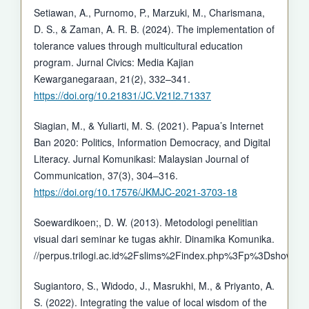
Setiawan, A., Purnomo, P., Marzuki, M., Charismana,
D. S., & Zaman, A. R. B. (2024). The implementation of
tolerance values through multicultural education
program. Jurnal Civics: Media Kajian
Kewarganegaraan, 21(2), 332–341.
https://doi.org/10.21831/JC.V21I2.71337
Siagian, M., & Yuliarti, M. S. (2021). Papua’s Internet
Ban 2020: Politics, Information Democracy, and Digital
Literacy. Jurnal Komunikasi: Malaysian Journal of
Communication, 37(3), 304–316.
https://doi.org/10.17576/JKMJC-2021-3703-18
Soewardikoen;, D. W. (2013). Metodologi penelitian
visual dari seminar ke tugas akhir. Dinamika Komunika.
//perpus.trilogi.ac.id%2Fslims%2Findex.php%3Fp%3Dshow
Sugiantoro, S., Widodo, J., Masrukhi, M., & Priyanto, A.
S. (2022). Integrating the value of local wisdom of the