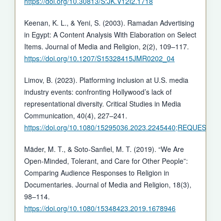
https://doi.org/10.30813/S:JK.V12I2.1718
Keenan, K. L., & Yeni, S. (2003). Ramadan Advertising
in Egypt: A Content Analysis With Elaboration on Select
Items. Journal of Media and Religion, 2(2), 109–117.
https://doi.org/10.1207/S15328415JMR0202_04
Limov, B. (2023). Platforming inclusion at U.S. media
industry events: confronting Hollywood’s lack of
representational diversity. Critical Studies in Media
Communication, 40(4), 227–241.
https://doi.org/10.1080/15295036.2023.2245440;REQUE
Mäder, M. T., & Soto-Sanfiel, M. T. (2019). “We Are
Open-Minded, Tolerant, and Care for Other People”:
Comparing Audience Responses to Religion in
Documentaries. Journal of Media and Religion, 18(3),
98–114.
https://doi.org/10.1080/15348423.2019.1678946