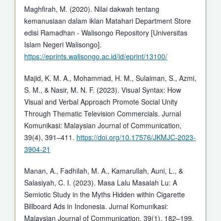
Maghfirah, M. (2020). Nilai dakwah tentang
kemanusiaan dalam iklan Matahari Department Store
edisi Ramadhan - Walisongo Repository [Universitas
Islam Negeri Walisongo].
https://eprints.walisongo.ac.id/id/eprint/13100/
Majid, K. M. A., Mohammad, H. M., Sulaiman, S., Azmi,
S. M., & Nasir, M. N. F. (2023). Visual Syntax: How
Visual and Verbal Approach Promote Social Unity
Through Thematic Television Commercials. Jurnal
Komunikasi: Malaysian Journal of Communication,
39(4), 391–411.
https://doi.org/10.17576/JKMJC-2023-
3904-21
Manan, A., Fadhilah, M. A., Kamarullah, Auni, L., &
Salasiyah, C. I. (2023). Masa Lalu Masalah Lu: A
Semiotic Study in the Myths Hidden within Cigarette
Billboard Ads in Indonesia. Jurnal Komunikasi:
Malaysian Journal of Communication, 39(1), 182–199.