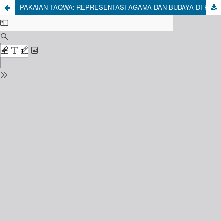
PAKAIAN TAQWA: REPRESENTASI AGAMA DAN BUDAYA DI PUSAT KEKUASAAN JAWA