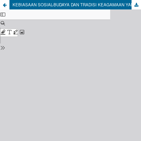
KEBIASAAN SOSIAL-BUDAYA DAN TRADISI KEAGAMAAN YANG MEMUDAR DI MASYARAKAT PRAMBANAN PASCA ORDE BARU