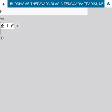
BUDDHISME THERAVADA DI ASIA TENGGARA: TRADISI, NEGARA DAN MODERNISASI